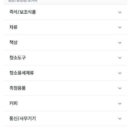
보온/보냉병/도시락
즉석/보조식품
차류
책상
청소도구
청소용세제류
측정용품
커피
통신/사무기기