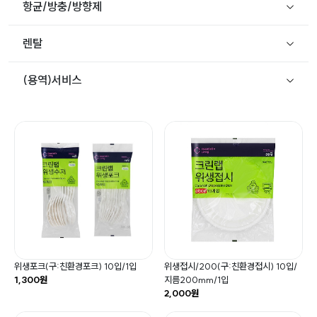
항균/방충/방향제
렌탈
(용역)서비스
위생포크(구:친환경포크) 10입/1입
위생접시/200(구:친환경접시) 10입/
1,300원
지름200mm/1입
2,000원