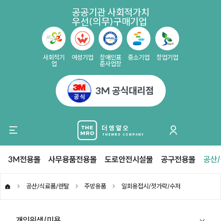
공공기관 사회적가치
우선(의무)구매기업
사회적기
여성기업
장애인표
중소기업
창업기업
업
준사업장
3M 공식대리점
3M전용몰
사무용품전용몰
도로안전시설물
공구전용몰
공산
공산/식료품/렌탈
주방용품
일회용접시/젓가락/수저
개인위생/미용