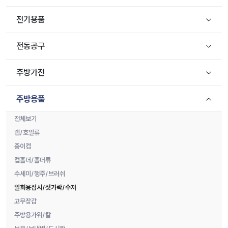
전기용품
전동공구
주방가전
주방용품
전체보기
랩/호일류
종이컵
컵홀더/홀더류
수세미/행주/브러쉬
일회용접시/젓가락/수저
고무장갑
주방용가위/칼