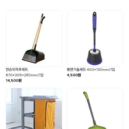
한손빗자루세트
통변기솔세트 400*130mm/1입
870*305*280mm/1입
4,500원
14,500원