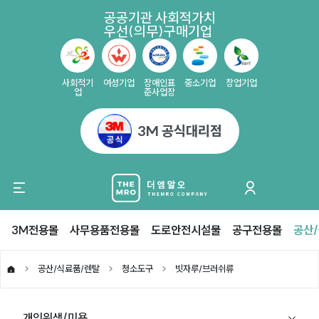
공공기관 사회적가치
우선(의무)구매기업
사회적기
여성기업
장애인표
중소기업
창업기업
업
준사업장
3M 공식대리점
3M전용몰
사무용품전용몰
도로안전시설물
공구전용몰
공산
공산/식료품/렌탈
청소도구
빗자루/브러쉬류
개인위생/미용