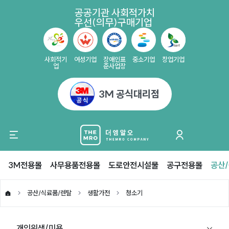
공공기관 사회적가치
우선(의무)구매기업
사회적기
여성기업
장애인표
중소기업
창업기업
업
준사업장
3M 공식대리점
3M전용몰
사무용품전용몰
도로안전시설물
공구전용몰
공산
공산/식료품/렌탈
생활가전
청소기
개인위생/미용