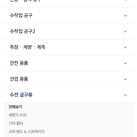
수작업 공구
수작업 공구2
측정ㆍ계량ㆍ계측
안전 용품
산업 용품
수전 금구류
전체보기
세면기 수전
기타 필터
샤워 핸드 & 스프레이건