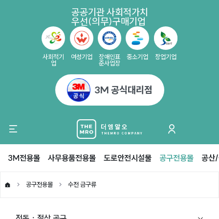
공공기관 사회적가치
우선(의무)구매기업
사회적기
여성기업
장애인표
중소기업
창업기업
업
준사업장
3M 공식대리점
3M전용몰
사무용품전용몰
도로안전시설물
공구전용몰
공산
공구전용몰
수전 금구류
전동ㆍ절삭 공구