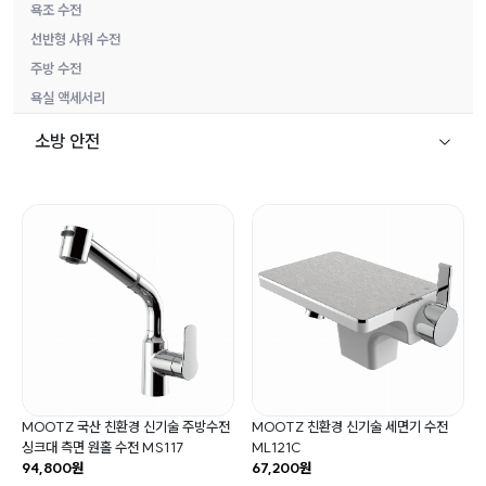
욕조 수전
선반형 샤워 수전
주방 수전
욕실 액세서리
소방 안전
MOOTZ 국산 친환경 신기술 주방수전
MOOTZ 친환경 신기술 세면기 수전
싱크대 측면 원홀 수전 MS117
ML121C
94,800원
67,200원