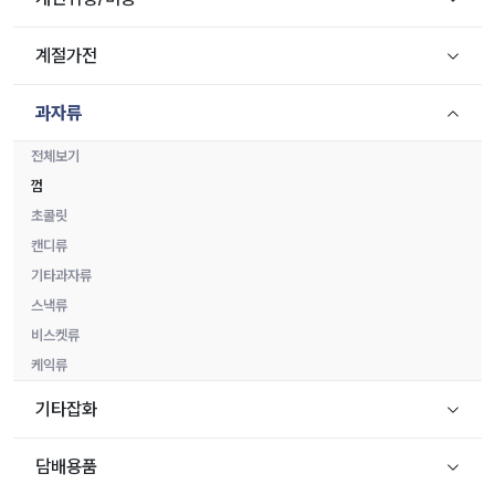
계절가전
과자류
전체보기
껌
초콜릿
캔디류
기타과자류
스낵류
비스켓류
케익류
기타잡화
담배용품