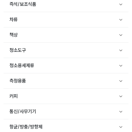
즉석/보조식품
차류
책상
청소도구
청소용세제류
측정용품
커피
통신/사무기기
항균/방충/방향제