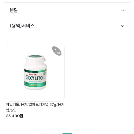
렌탈
(용역)서비스
자일리톨/용기/알파오리지널 87g/용기
형/6입
35,400원