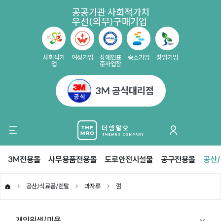
공공기관 사회적가치
우선(의무)구매기업
사회적기
여성기업
장애인표
중소기업
창업기업
업
준사업장
3M 공식대리점
3M전용몰
사무용품전용몰
도로안전시설물
공구전용몰
공산
공산/식료품/렌탈
과자류
껌
개인위생/미용