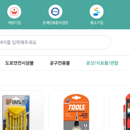
여성기업
장애인표준사업장
중소기업
도로안전시설물
공구전용몰
공산/식료품/렌탈