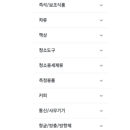
즉석/보조식품
차류
책상
청소도구
청소용세제류
측정용품
커피
통신/사무기기
항균/방충/방향제