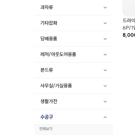
과자류
드라이
기타잡화
6P/1
8,0
담배용품
레져/아웃도어용품
본드류
사무실/거실용품
생활가전
수공구
전체보기