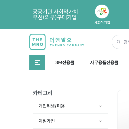
공공기관 사회적가치
우선(의무)구매기업
사회적기업
3M전용몰
사무용품전용몰
카테고리
개인위생/미용
계절가전