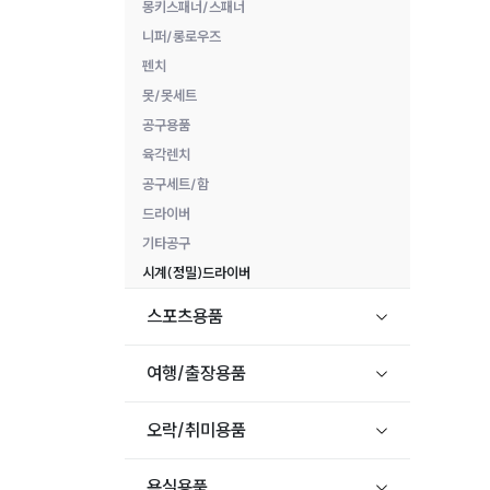
몽키스패너/스패너
니퍼/롱로우즈
펜치
못/못세트
공구용품
육각렌치
공구세트/함
드라이버
기타공구
시계(정밀)드라이버
스포츠용품
여행/출장용품
오락/취미용품
욕실용품