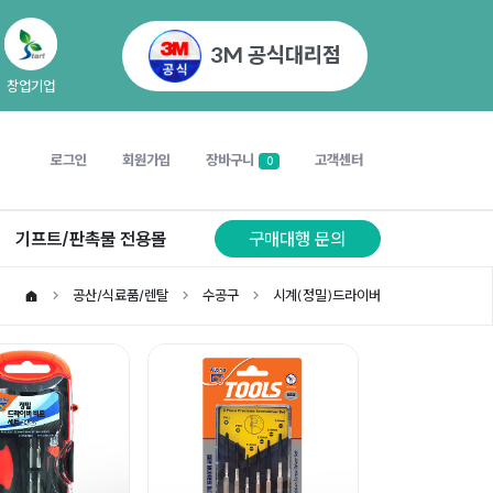
3M 공식대리점
창업기업
로그인
회원가입
장바구니
고객센터
0
기프트/판촉물 전용몰
구매대행 문의
공산/식료품/렌탈
수공구
시계(정밀)드라이버