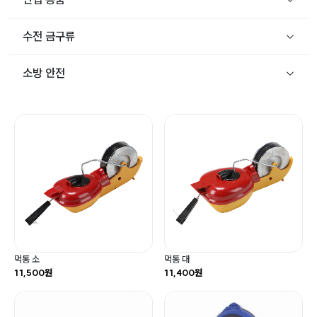
수전 금구류
소방 안전
먹통 소
먹통 대
11,500원
11,400원