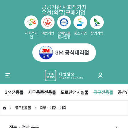
공공기관 사회적가치
우선(의무)구매기업
사회적기
여성기업
장애인표
중소기업
창업기업
업
준사업장
3M 공식대리점
3M전용몰
사무용품전용몰
도로안전시설물
공구전용몰
공산
공구전용몰
측정ㆍ계량ㆍ계측
전동ㆍ절삭 공구