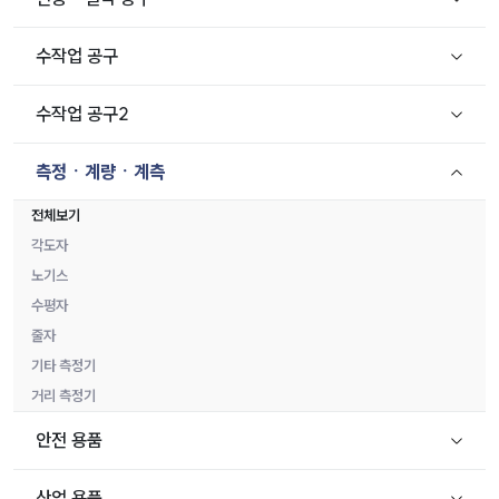
수작업 공구
수작업 공구2
측정ㆍ계량ㆍ계측
전체보기
각도자
노기스
수평자
줄자
기타 측정기
거리 측정기
안전 용품
산업 용품