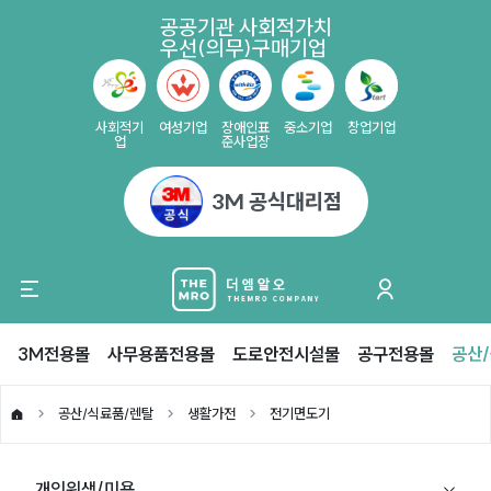
공공기관 사회적가치
우선(의무)구매기업
사회적기
여성기업
장애인표
중소기업
창업기업
업
준사업장
3M 공식대리점
3M전용몰
사무용품전용몰
도로안전시설물
공구전용몰
공산
공산/식료품/렌탈
생활가전
전기면도기
개인위생/미용