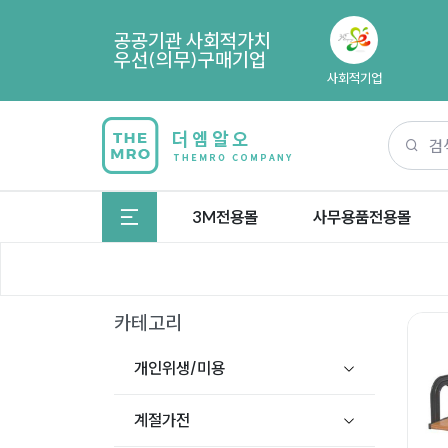
공공기관 사회적가치
우선(의무)구매기업
사회적기업
3M전용몰
사무용품전용몰
카테고리
개인위생/미용
계절가전