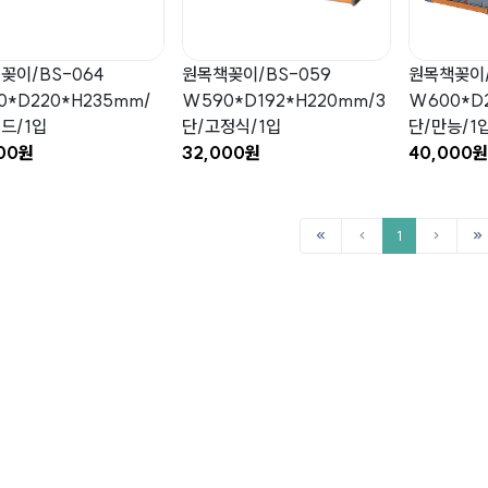
꽂이/BS-064
원목책꽂이/BS-059
원목책꽂이/
0*D220*H235mm/
W590*D192*H220mm/3
W600*D2
드/1입
단/고정식/1입
단/만능/1
000원
32,000원
40,000원
1