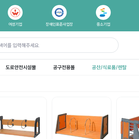
여성기업
장애인표준사업장
중소기업
도로안전시설물
공구전용몰
공산/식료품/렌탈