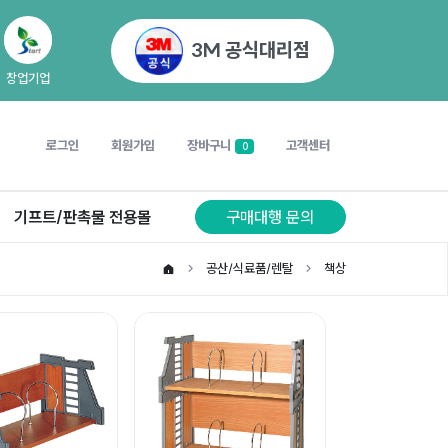
3M 공식대리점
창업기업
로그인
회원가입
장바구니
고객센터
0
기프트/판촉물 전용몰
구매대행 문의
공산/식료품/렌탈
책상