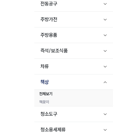
전동공구
주방가전
주방용품
즉석/보조식품
차류
책상
전체보기
책꽂이
청소도구
청소용세제류